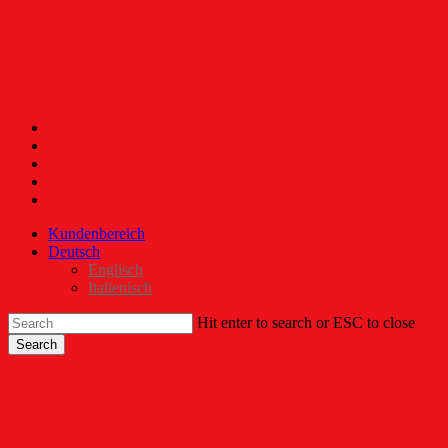
Skip
to
main
content
x-
twitter
facebook
linkedin
youtube
instagram
Kundenbereich
Deutsch
Englisch
Italienisch
Hit enter to search or ESC to close
Search
Close
search
Menu
Search