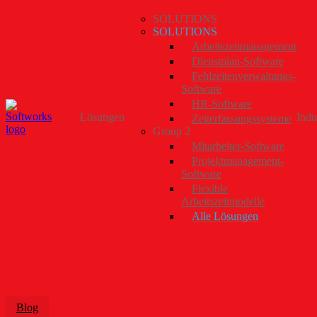
SOLUTIONS
SOLUTIONS
Arbeitszeitmanagement
Dienstplan-Software
Fehlzeitenverwaltungs-
Software
HR-Software
Lösungen
Indu
Zeiterfassungssysteme
Group 2
Mitarbeiter-Software
Projektmanagement-
Software
Flexible
Arbeitszeitmodelle
Alle Lösungen
Blog