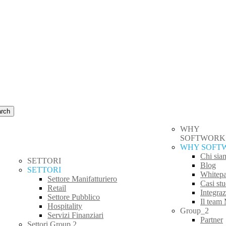
rch
WHY
SOFTWORK
WHY SOFT
Chi sia
SETTORI
Blog
SETTORI
Whitep
Settore Manifatturiero
Casi stu
Retail
Integra
Settore Pubblico
Il team
Hospitality
Group_2
Servizi Finanziari
Partner
Settori Group 2