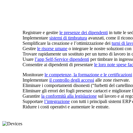
Registrare e gestire
le presenze dei dipendenti
in tutte le sed
Implementare
sistemi di timbratura
avanzati, come il riconos
Semplificare la creazione e l’ottimizzazione dei
turni di lav
Gestire
le risorse umane
o integrare le nostre soluzioni con 
Trovare rapidamente un sostituto per un turno di lavoro in
Usare
l’app Self-Service dipendenti
per timbrare in ingresso 
Consentire ai dipendenti di presentare
le loro note spese fa
Monitorare
le competenze, la formazione e le certificazioni
Implementare
il controllo degli accessi
alle zone riservate.
Eliminare i comportamenti disonesti (“furbetti del cartellin
Eliminare gli errori dei fogli presenze cartacei e migliorare 
Garantire
la conformità alla legislazione
sul lavoro e ai rego
Supportare
l’integrazione
con tutti i principali sistemi ERP
Ridurre i costi operativi e aumentare le entrate.