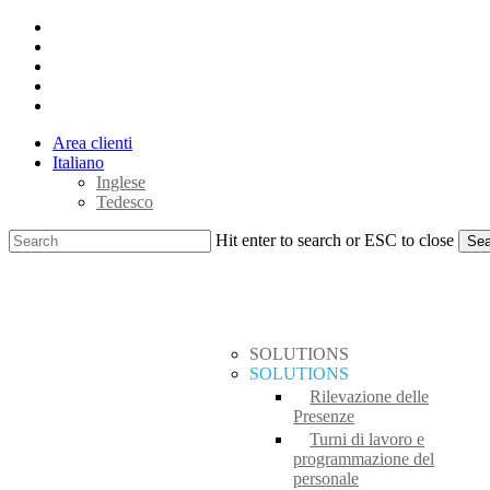
Skip
x-
to
twitter
facebook
main
linkedin
content
youtube
instagram
Area clienti
Italiano
Inglese
Tedesco
Hit enter to search or ESC to close
Sea
Close
search
Menu
Search
SOLUTIONS
SOLUTIONS
Rilevazione delle
Presenze
Turni di lavoro e
programmazione del
personale