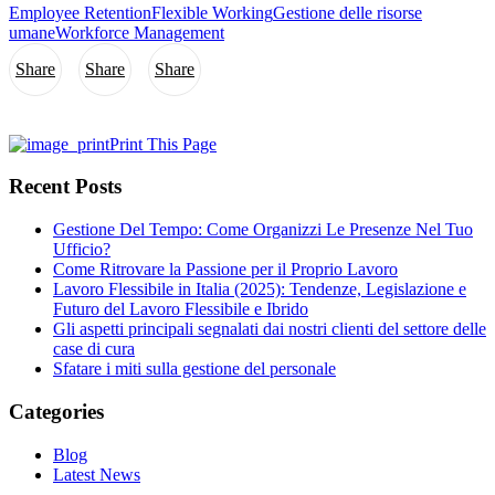
Employee Retention
Flexible Working
Gestione delle risorse
umane
Workforce Management
Share
Share
Share
Print This Page
Recent Posts
Gestione Del Tempo: Come Organizzi Le Presenze Nel Tuo
Ufficio?
Come Ritrovare la Passione per il Proprio Lavoro
Lavoro Flessibile in Italia (2025): Tendenze, Legislazione e
Futuro del Lavoro Flessibile e Ibrido
Gli aspetti principali segnalati dai nostri clienti del settore delle
case di cura
Sfatare i miti sulla gestione del personale
Categories
Blog
Latest News