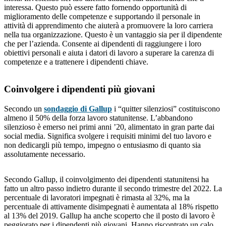
interessa. Questo può essere fatto fornendo opportunità di
miglioramento delle competenze e supportando il personale in
attività di apprendimento che aiuterà a promuovere la loro carriera
nella tua organizzazione. Questo è un vantaggio sia per il dipendente
che per l’azienda. Consente ai dipendenti di raggiungere i loro
obiettivi personali e aiuta i datori di lavoro a superare la carenza di
competenze e a trattenere i dipendenti chiave.
Coinvolgere i dipendenti più giovani
Secondo un
sondaggio di Gallup
i “quitter silenziosi” costituiscono
almeno il 50% della forza lavoro statunitense. L’abbandono
silenzioso è emerso nei primi anni ’20, alimentato in gran parte dai
social media. Significa svolgere i requisiti minimi del tuo lavoro e
non dedicargli più tempo, impegno o entusiasmo di quanto sia
assolutamente necessario.
Secondo Gallup, il coinvolgimento dei dipendenti statunitensi ha
fatto un altro passo indietro durante il secondo trimestre del 2022. La
percentuale di lavoratori impegnati è rimasta al 32%, ma la
percentuale di attivamente disimpegnati è aumentata al 18% rispetto
al 13% del 2019. Gallup ha anche scoperto che il posto di lavoro è
peggiorato per i dipendenti più giovani. Hanno riscontrato un calo