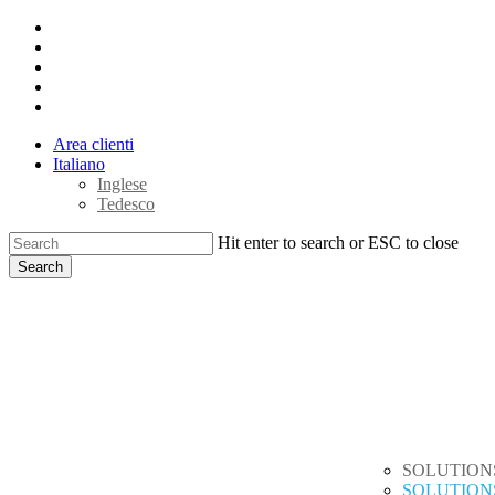
Skip
x-
to
twitter
facebook
main
linkedin
content
youtube
instagram
Area clienti
Italiano
Inglese
Tedesco
Hit enter to search or ESC to close
Search
Close
search
Menu
Search
SOLUTION
SOLUTION