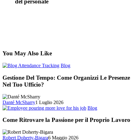
del personale
You May Also Like
Gestione
Blog
Del
Tempo:
Gestione Del Tempo: Come Organizzi Le Presenze
Come
Nel Tuo Ufficio?
Organizzi
Le
Presenze
Danté McSharry
1 Luglio 2026
Nel
Come
Blog
Tuo
Ritrovare
Ufficio?
la
Come Ritrovare la Passione per il Proprio Lavoro
Passione
per
il
Robert Doherty-Bigara
6 Maggio 2026