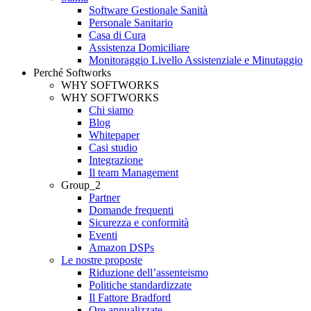
Software Gestionale Sanità
Personale Sanitario
Casa di Cura
Assistenza Domiciliare
Monitoraggio Livello Assistenziale e Minutaggio
Perché Softworks
WHY SOFTWORKS
WHY SOFTWORKS
Chi siamo
Blog
Whitepaper
Casi studio
Integrazione
Il team Management
Group_2
Partner
Domande frequenti
Sicurezza e conformità
Eventi
Amazon DSPs
Le nostre proposte
Riduzione dell’assenteismo
Politiche standardizzate
Il Fattore Bradford
Ore annualizzate