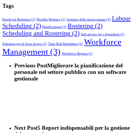
Tags
Labour
Employee Retention
(1)
Flexible Working
(1)
Gestione delle risorse umane
(1)
Scheduling
(2)
Rostering
(2)
Pianificazione
(1)
Scheduling and Rostering
(2)
Self-service per i dipendenti
(1)
Workforce
Soluzioni per la forza lavoro
(1)
Time And Attendance
(1)
Management
(3)
Workforce Reports
(1)
Previous Post
Migliorare la pianificazione del
personale nel settore pubblico con un software
gestionale
Next Post
5 Report indispensabili per la gestione