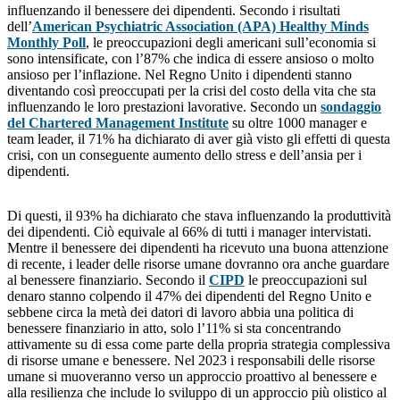
influenzando il benessere dei dipendenti. Secondo i risultati
dell’
American Psychiatric Association (APA) Healthy Minds
Monthly Poll
, le preoccupazioni degli americani sull’economia si
sono intensificate, con l’87% che indica di essere ansioso o molto
ansioso per l’inflazione. Nel Regno Unito i dipendenti stanno
diventando così preoccupati per la crisi del costo della vita che sta
influenzando le loro prestazioni lavorative. Secondo un
sondaggio
del Chartered Management Institute
su oltre 1000 manager e
team leader, il 71% ha dichiarato di aver già visto gli effetti di questa
crisi, con un conseguente aumento dello stress e dell’ansia per i
dipendenti.
Di questi, il 93% ha dichiarato che stava influenzando la produttività
dei dipendenti. Ciò equivale al 66% di tutti i manager intervistati.
Mentre il benessere dei dipendenti ha ricevuto una buona attenzione
di recente, i leader delle risorse umane dovranno ora anche guardare
al benessere finanziario. Secondo il
CIPD
le preoccupazioni sul
denaro stanno colpendo il 47% dei dipendenti del Regno Unito e
sebbene circa la metà dei datori di lavoro abbia una politica di
benessere finanziario in atto, solo l’11% si sta concentrando
attivamente su di essa come parte della propria strategia complessiva
di risorse umane e benessere. Nel 2023 i responsabili delle risorse
umane si muoveranno verso un approccio proattivo al benessere e
alla resilienza che include lo sviluppo di un approccio più olistico al