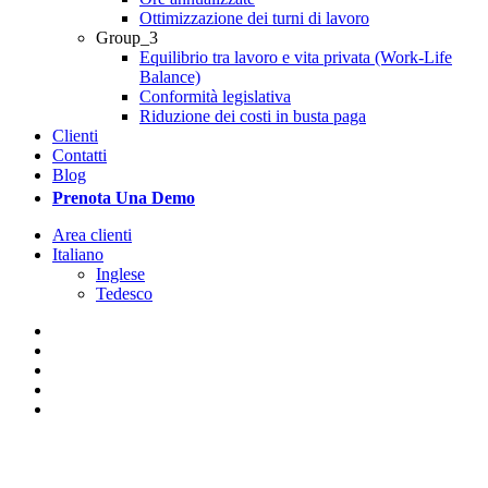
Ottimizzazione dei turni di lavoro
Group_3
Equilibrio tra lavoro e vita privata (Work-Life
Balance)
Conformità legislativa
Riduzione dei costi in busta paga
Clienti
Contatti
Blog
Prenota Una Demo
Area clienti
Italiano
Inglese
Tedesco
x-
twitter
facebook
linkedin
youtube
instagram