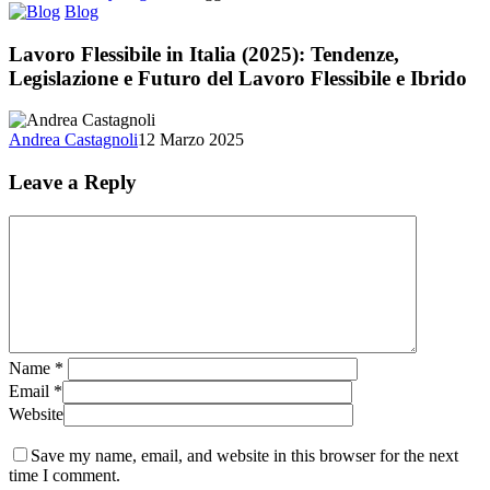
Proprio
Lavoro
Blog
Lavoro
Flessibile
in
Lavoro Flessibile in Italia (2025): Tendenze,
Italia
Legislazione e Futuro del Lavoro Flessibile e Ibrido
(2025):
Tendenze,
Legislazione
Andrea Castagnoli
12 Marzo 2025
e
Futuro
Leave a Reply
del
Lavoro
Flessibile
e
Ibrido
Name
*
Email
*
Website
Save my name, email, and website in this browser for the next
time I comment.