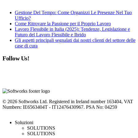
Gestione Del Tempo: Come Organizzi Le Presenze Nel Tuo
Ufficio?
Come Ritrovare la Passione per il Proprio Lavoro
Lavoro Flessibile in Italia (2025): Tendenze, Legislazione e
Futuro del Lavoro Flessibile e Ibrido
Gli aspetti principali segnalati dai nostri clienti del settore delle
case di cura
Follow Us!
linkedin
instagram
facebook
youtube
twitter
© 2026 Softworks Ltd. Registered in Ireland number 163404, VAT
Numbers: IE6563404T - IT12476430967. PSA No: 04259
Close
Soluzioni
Menu
SOLUTIONS
SOLUTIONS